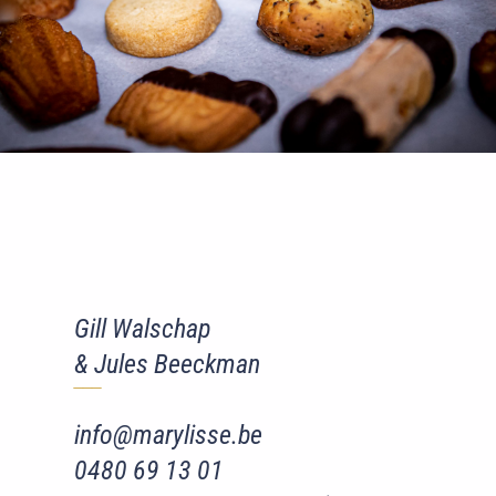
Gill Walschap
& Jules Beeckman
‾‾
‾
info@marylisse.be
0480 69 13 01