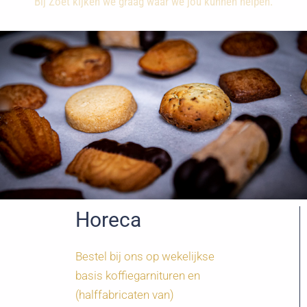
Bij Zoet kijken we graag waar we jou kunnen helpen.
Horeca
Bestel bij ons op wekelijkse
basis koffiegarnituren en
(halffabricaten van)