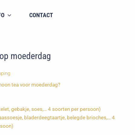
FO
CONTACT
 op moederdag
pping
ternoon tea voor moederdag?
telet, gebakje, soes,… 4 soorten per persoon)
aassoesje, bladerdeegtaartje, belegde brioches,… 4
rsoon)