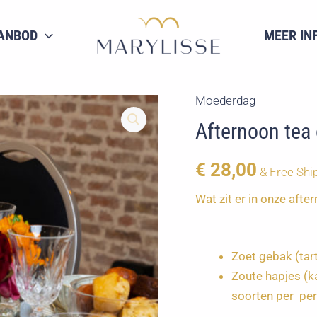
ANBOD
MEER IN
Moederdag
Afternoon tea
€
28,00
& Free Shi
Wat zit er in onze af
Zoet gebak (tar
Zoute hapjes (k
soorten per pe