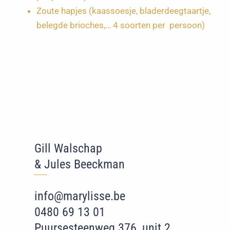
Zoute hapjes (kaassoesje, bladerdeegtaartje,
belegde brioches,… 4 soorten per persoon)
Gill Walschap
& Jules Beeckman
‾‾
‾
info@marylisse.be
0480 69 13 01
Puursesteenweg 376, unit 2