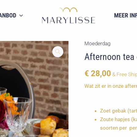
ANBOD
MEER IN
Moederdag
Afternoon tea
€
28,00
& Free Shi
Wat zit er in onze af
Zoet gebak (tar
Zoute hapjes (k
soorten per pe