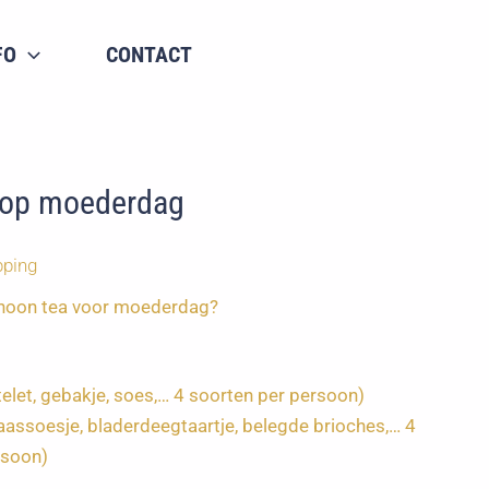
FO
CONTACT
 op moederdag
pping
ternoon tea voor moederdag?
telet, gebakje, soes,… 4 soorten per persoon)
aassoesje, bladerdeegtaartje, belegde brioches,… 4
rsoon)