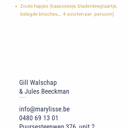
Zoute hapjes (kaassoesje, bladerdeegtaartje,
belegde brioches,… 4 soorten per persoon)
Gill Walschap
& Jules Beeckman
‾‾
‾
info@marylisse.be
0480 69 13 01
Puursesteenweg 376, unit 2