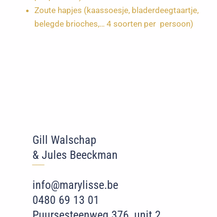
Zoute hapjes (kaassoesje, bladerdeegtaartje,
belegde brioches,… 4 soorten per persoon)
Gill Walschap
& Jules Beeckman
‾‾
‾
info@marylisse.be
0480 69 13 01
Puursesteenweg 376, unit 2