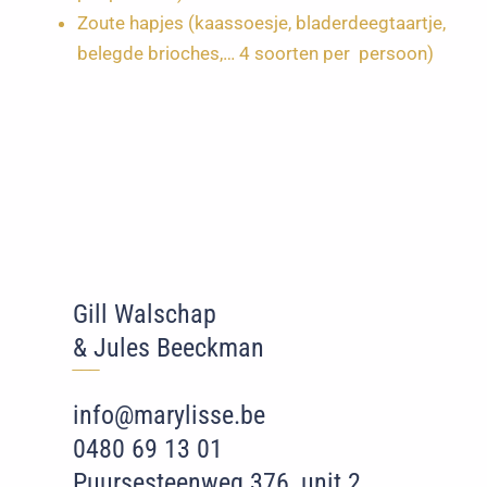
Zoute hapjes (kaassoesje, bladerdeegtaartje,
belegde brioches,… 4 soorten per persoon)
Gill Walschap
& Jules Beeckman
‾‾
‾
info@marylisse.be
0480 69 13 01
Puursesteenweg 376, unit 2