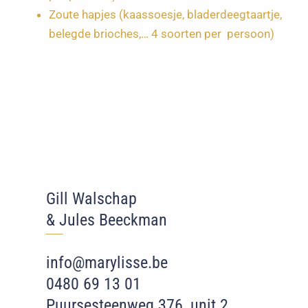
Zoute hapjes (kaassoesje, bladerdeegtaartje,
belegde brioches,… 4 soorten per persoon)
Gill Walschap
& Jules Beeckman
‾‾
‾
info@marylisse.be
0480 69 13 01
Puursesteenweg 376, unit 2