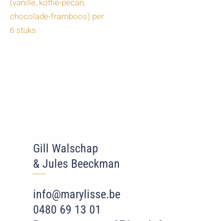
(vanille, koffie-pecan,
chocolade-framboos) per
6 stuks
Gill Walschap
& Jules Beeckman
‾‾
‾
info@marylisse.be
0480 69 13 01