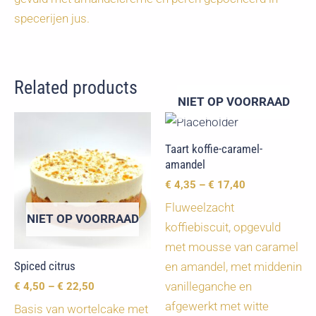
specerijen jus.
Related products
NIET OP VOORRAAD
Taart koffie-caramel-
amandel
€
4,35
–
€
17,40
Fluweelzacht
NIET OP VOORRAAD
koffiebiscuit, opgevuld
met mousse van caramel
Spiced citrus
en amandel, met middenin
vanilleganche en
€
4,50
–
€
22,50
afgewerkt met witte
Basis van wortelcake met