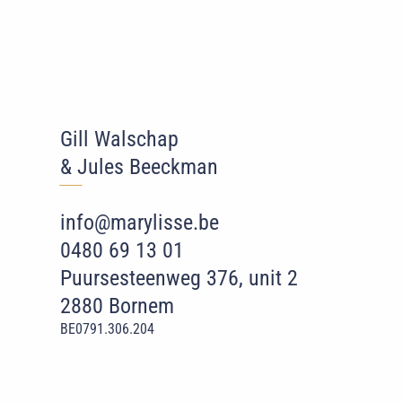
Gill Walschap
& Jules Beeckman
‾‾
‾
info@marylisse.be
0480 69 13 01
Puursesteenweg 376, unit 2
2880 Bornem
BE0791.306.204