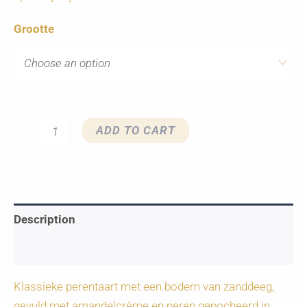
Grootte
Bourdaloue
ADD TO CART
quantity
Description
Additional information
Klassieke perentaart met een bodem van zanddeeg,
gevuld met amandelcrème en peren gepocheerd in