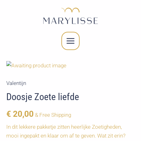
Spring
naar
de
inhoud
MAIN
MENU
Valentijn
Doosje Zoete liefde
€
20,00
& Free Shipping
In dit lekkere pakketje zitten heerlijke Zoetigheden,
mooi ingepakt en klaar om af te geven. Wat zit erin?