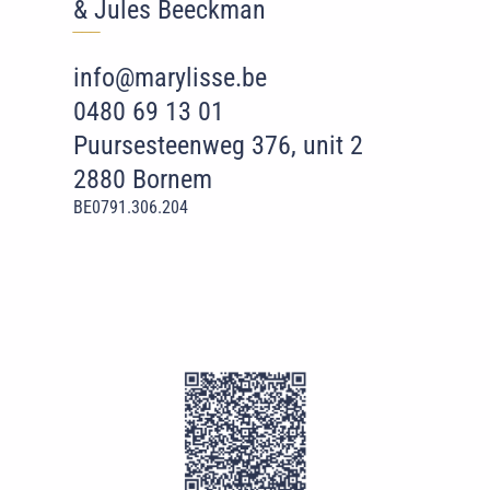
& Jules Beeckman
‾‾
‾
info@marylisse.be
0480 69 13 01
Puursesteenweg 376, unit 2
2880 Bornem
BE0791.306.204