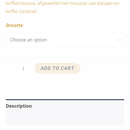
koffiemousse, afgewerkt met mousse van banaan en
koffie caramel.
Grootte
Ice
ADD TO CART
coffee
deluxe
quantity
Description
Additional information