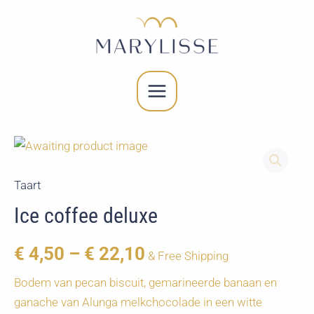
Spring
naar
de
inhoud
MAIN
MENU
Taart
Ice coffee deluxe
€
4,50
–
€
22,10
& Free Shipping
Bodem van pecan biscuit, gemarineerde banaan en
ganache van Alunga melkchocolade in een witte