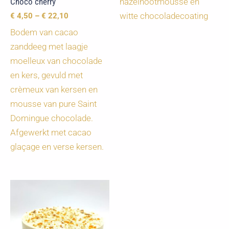
Choco cherry
hazelnootmousse en
witte chocoladecoating
€
4,50
–
€
22,10
Bodem van cacao
zanddeeg met laagje
moelleux van chocolade
en kers, gevuld met
crèmeux van kersen en
mousse van pure Saint
Domingue chocolade.
Afgewerkt met cacao
glaçage en verse kersen.