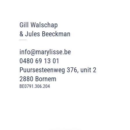
Gill Walschap
& Jules Beeckman
‾‾
‾
info@marylisse.be
0480 69 13 01
Puursesteenweg 376, unit 2
2880 Bornem
BE0791.306.204