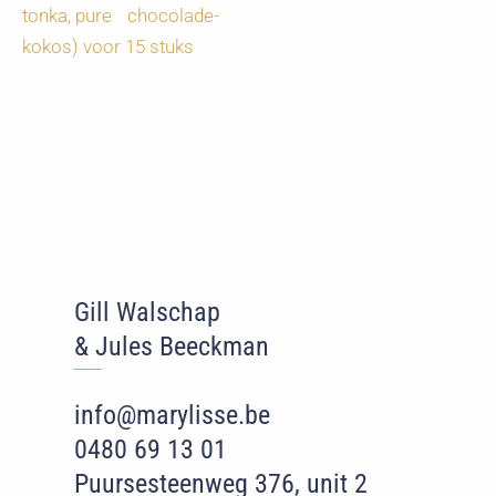
tonka, pure chocolade-
kokos) voor 15 stuks
Gill Walschap
& Jules Beeckman
‾‾
‾
info@marylisse.be
0480 69 13 01
Puursesteenweg 376, unit 2