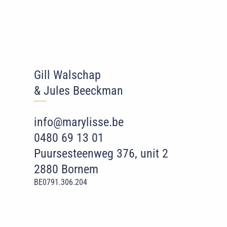
Gill Walschap
& Jules Beeckman
‾‾
‾
info@marylisse.be
0480 69 13 01
Puursesteenweg 376, unit 2
2880 Bornem
BE0791.306.204