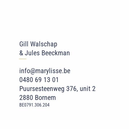
Gill Walschap
& Jules Beeckman
‾‾
‾
info@marylisse.be
0480 69 13 01
Puursesteenweg 376, unit 2
2880 Bornem
BE0791.306.204