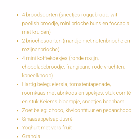
4 broodsoorten (sneetjes roggebrood, wit
poolish broodje, mini brioche buns en foccacia
met kruiden)
2 briochesoorten (mandje met notenbrioche en
rozijnenbrioche)
4 mini koffiekoekjes (ronde rozijn,
chocoladebroodje, frangipane-rode vruchten,
kaneelknoop)
Hartig beleg; eiersla, tomatentapenade,
roomkaas met abrikoos en spekjes, stuk comté
en stuk Keiems bloempje, sneetjes beenham
Zoet beleg: choco, kiwiconfituur en pecanchoco
Sinaasappelsap Jusré
Yoghurt met vers fruit
Granola