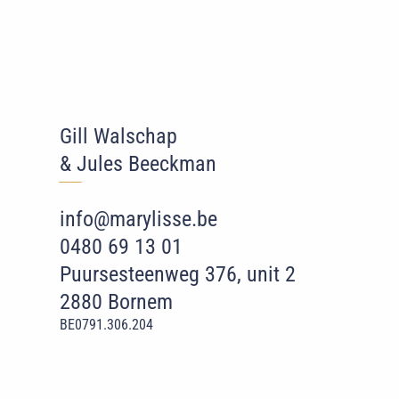
Gill Walschap
& Jules Beeckman
‾‾
‾
info@marylisse.be
0480 69 13 01
Puursesteenweg 376, unit 2
2880 Bornem
BE0791.306.204