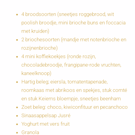
4 broodsoorten (sneetjes roggebrood, wit
poolish broodje, mini brioche buns en foccacia
met kruiden)
2 briochesoorten (mandje met notenbrioche en
rozijnenbrioche)
4 mini koffiekoekjes (ronde rozijn,
chocoladebroodje, frangipane-rode vruchten,
kaneelknoop)
Hartig beleg; eiersla, tomatentapenade,
roomkaas met abrikoos en spekjes, stuk comté
en stuk Keiems bloempje, sneetjes beenham
Zoet beleg: choco, kiwiconfituur en pecanchoco
Sinaasappelsap Jusré
Yoghurt met vers fruit
Granola