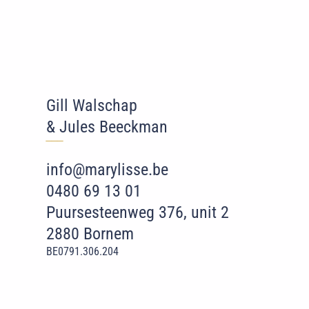
Gill Walschap
& Jules Beeckman
‾‾
‾
info@marylisse.be
0480 69 13 01
Puursesteenweg 376, unit 2
2880 Bornem
BE0791.306.204