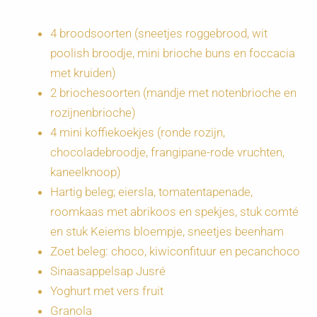
4 broodsoorten (sneetjes roggebrood, wit
poolish broodje, mini brioche buns en foccacia
met kruiden)
2 briochesoorten (mandje met notenbrioche en
rozijnenbrioche)
4 mini koffiekoekjes (ronde rozijn,
chocoladebroodje, frangipane-rode vruchten,
kaneelknoop)
Hartig beleg; eiersla, tomatentapenade,
roomkaas met abrikoos en spekjes, stuk comté
en stuk Keiems bloempje, sneetjes beenham
Zoet beleg: choco, kiwiconfituur en pecanchoco
Sinaasappelsap Jusré
Yoghurt met vers fruit
Granola