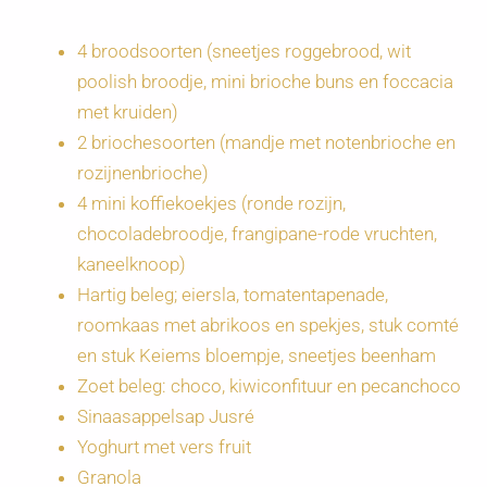
4 broodsoorten (sneetjes roggebrood, wit
poolish broodje, mini brioche buns en foccacia
met kruiden)
2 briochesoorten (mandje met notenbrioche en
rozijnenbrioche)
4 mini koffiekoekjes (ronde rozijn,
chocoladebroodje, frangipane-rode vruchten,
kaneelknoop)
Hartig beleg; eiersla, tomatentapenade,
roomkaas met abrikoos en spekjes, stuk comté
en stuk Keiems bloempje, sneetjes beenham
Zoet beleg: choco, kiwiconfituur en pecanchoco
Sinaasappelsap Jusré
Yoghurt met vers fruit
Granola