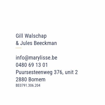
Gill Walschap
& Jules Beeckman
‾‾
‾
info@marylisse.be
0480 69 13 01
Puursesteenweg 376, unit 2
2880 Bornem
BE0791.306.204