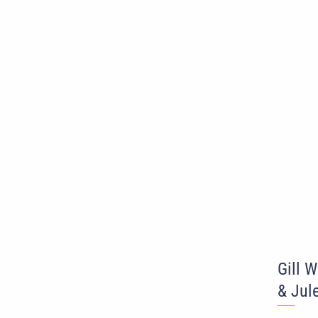
Gill 
& Jul
‾‾
‾