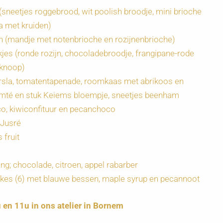
sneetjes roggebrood, wit poolish broodje, mini brioche
a met kruiden)
n (mandje met notenbrioche en rozijnenbrioche)
kjes (ronde rozijn, chocoladebroodje, frangipane-rode
lknoop)
iersla, tomatentapenade, roomkaas met abrikoos en
omté en stuk Keiems bloempje, sneetjes beenham
co, kiwiconfituur en pecanchoco
 Jusré
 fruit
g; chocolade, citroen, appel rabarber
es (6) met blauwe bessen, maple syrup en pecannoot
 en 11u in ons atelier in Bornem