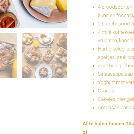
4 broodsoorten (
buns en foccaci
2 briochesoorte
4 mini koffiekoe
vruchten, kanee
Hartig beleg; e
spekjes, stuk c
Zoet beleg: cho
Sinaasappelsap
Yoghurt met vers
Granola
Cakejes mengelin
American pancak
Af te halen tussen 10u
of