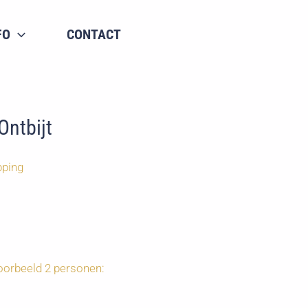
FO
CONTACT
Ontbijt
pping
voorbeeld 2 personen: