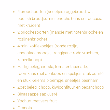
4 broodsoorten (sneetjes roggebrood, wit
poolish broodje, mini brioche buns en foccacia
met kruiden)
2 briochesoorten (mandje met notenbrioche en
rozijnenbrioche)
4 mini koffiekoekjes (ronde rozijn,
chocoladebroodje, frangipane-rode vruchten,
kaneelknoop)
Hartig beleg; eiersla, tomatentapenade,
roomkaas met abrikoos en spekjes, stuk comté
en stuk Keiems bloempje, sneetjes beenham
Zoet beleg: choco, kiwiconfituur en pecanchoco
Sinaasappelsap Jusré
Yoghurt met vers fruit
Granola