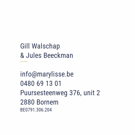
Gill Walschap
& Jules Beeckman
‾‾
‾
info@marylisse.be
0480 69 13 01
Puursesteenweg 376, unit 2
2880 Bornem
BE0791.306.204