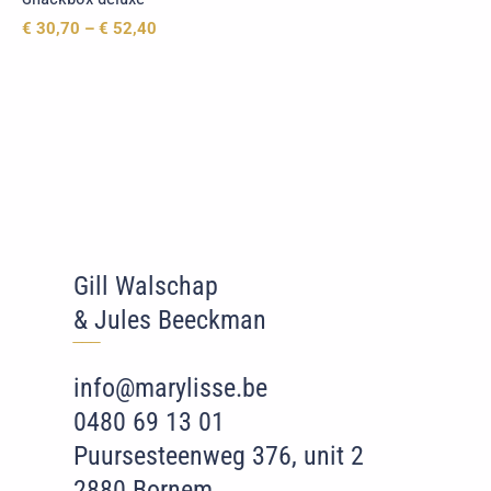
€
30,70
–
€
52,40
Gill Walschap
& Jules Beeckman
‾‾
‾
info@marylisse.be
0480 69 13 01
Puursesteenweg 376, unit 2
2880 Bornem