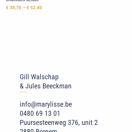
€
30,70
–
€
52,40
Gill Walschap
& Jules Beeckman
‾‾
‾
info@marylisse.be
0480 69 13 01
Puursesteenweg 376, unit 2
2880 Bornem