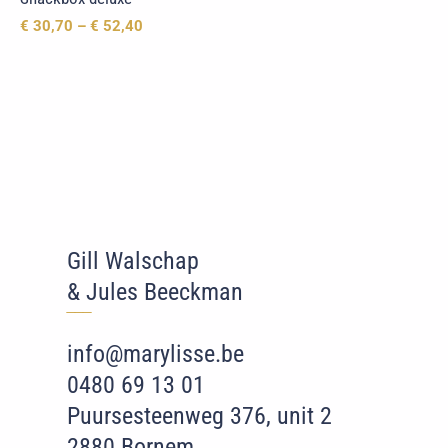
€
30,70
–
€
52,40
Gill Walschap
& Jules Beeckman
‾‾
‾
info@marylisse.be
0480 69 13 01
Puursesteenweg 376, unit 2
2880 Bornem