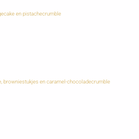
gecake en pistachecrumble
e, browniestukjes en caramel-chocoladecrumble