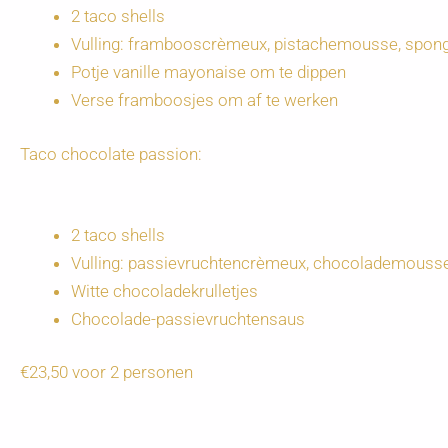
2 taco shells
Vulling: frambooscrèmeux, pistachemousse, spon
Potje vanille mayonaise om te dippen
Verse framboosjes om af te werken
Taco chocolate passion:
2 taco shells
Vulling: passievruchtencrèmeux, chocolademouss
Witte chocoladekrulletjes
Chocolade-passievruchtensaus
€23,50 voor 2 personen