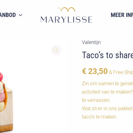
ANBOD
MEER IN
Valentijn
Taco’s to shar
€
23,50
& Free Shi
Zin om samen te geniet
activiteit van te maken
te verrassen.
Wat zit er in ons pakk
taco’s te maken.