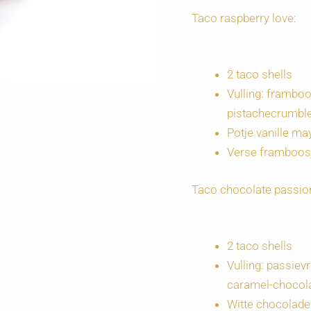
Taco raspberry love:
2 taco shells
Vulling: framb
pistachecrumbl
Potje vanille m
Verse framboos
Taco chocolate passio
2 taco shells
Vulling: passie
caramel-chocol
Witte chocoladek