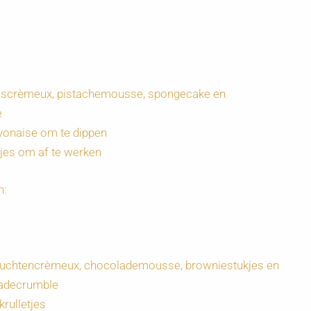
ooscrèmeux, pistachemousse, spongecake en
e
ayonaise om te dippen
jes om af te werken
n:
vruchtencrèmeux, chocolademousse, browniestukjes en
adecrumble
rulletjes