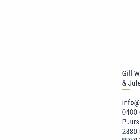
Gill 
& Jul
‾‾
‾
info@
0480 
Puurs
2880