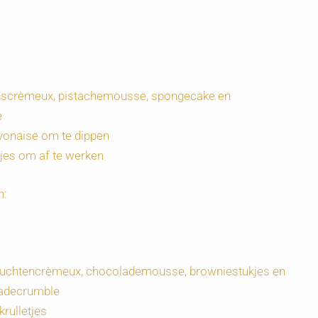
ooscrèmeux, pistachemousse, spongecake en
e
ayonaise om te dippen
jes om af te werken
n:
vruchtencrèmeux, chocolademousse, browniestukjes en
adecrumble
rulletjes