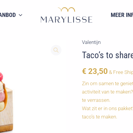
ANBOD
MEER IN
Valentijn
Taco’s to shar
€
23,50
& Free Shi
Zin om samen te geniet
activiteit van te maken
te verrassen.
Wat zit er in ons pakk
taco’s te maken.