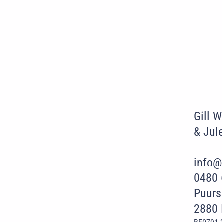
Gill 
& Jul
‾‾
‾
info@
0480 
Puurs
2880