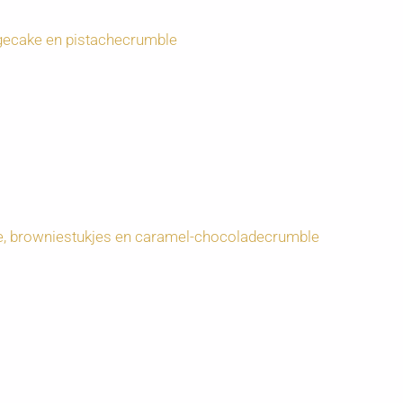
gecake en pistachecrumble
e, browniestukjes en caramel-chocoladecrumble