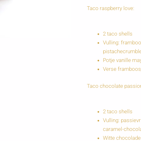
Taco raspberry love:
2 taco shells
Vulling: framb
pistachecrumbl
Potje vanille m
Verse framboos
Taco chocolate passio
2 taco shells
Vulling: passie
caramel-chocol
Witte chocoladek