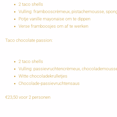
2 taco shells
Vulling: frambooscrèmeux, pistachemousse, spon
Potje vanille mayonaise om te dippen
Verse framboosjes om af te werken
Taco chocolate passion:
2 taco shells
Vulling: passievruchtencrèmeux, chocolademouss
Witte chocoladekrulletjes
Chocolade-passievruchtensaus
€23,50 voor 2 personen