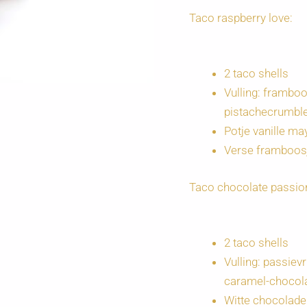
Taco raspberry love:
2 taco shells
Vulling: framb
pistachecrumbl
Potje vanille m
Verse framboos
Taco chocolate passio
2 taco shells
Vulling: passie
caramel-chocol
Witte chocoladek