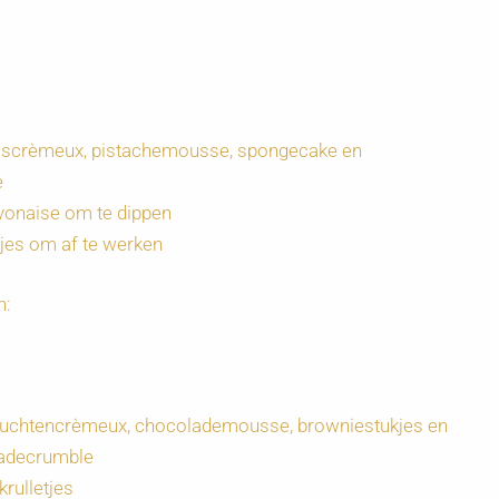
ooscrèmeux, pistachemousse, spongecake en
e
ayonaise om te dippen
jes om af te werken
n:
vruchtencrèmeux, chocolademousse, browniestukjes en
adecrumble
rulletjes