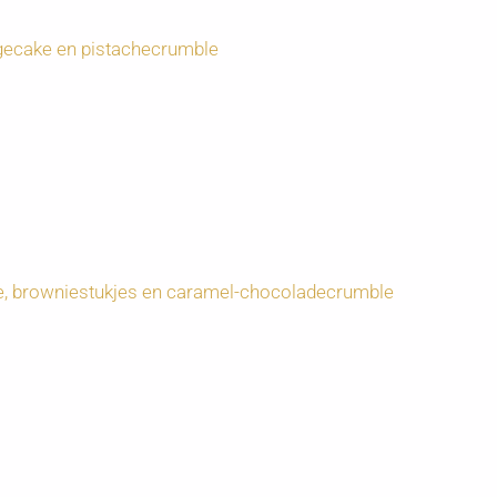
gecake en pistachecrumble
e, browniestukjes en caramel-chocoladecrumble