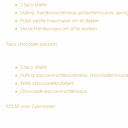
2 taco shells
Vulling: frambooscrèmeux, pistachemousse, spon
Potje vanille mayonaise om te dippen
Verse framboosjes om af te werken
Taco chocolate passion:
2 taco shells
Vulling: passievruchtencrèmeux, chocolademouss
Witte chocoladekrulletjes
Chocolade-passievruchtensaus
€23,50 voor 2 personen