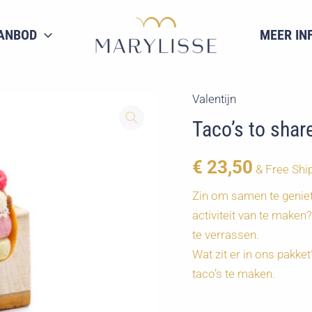
ANBOD
MEER IN
Valentijn
Taco’s to shar
€
23,50
& Free Shi
Zin om samen te geniet
activiteit van te maken
te verrassen.
Wat zit er in ons pakk
taco’s te maken.