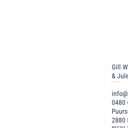
Gill 
& Jul
‾‾
‾
info@
0480 
Puurs
2880