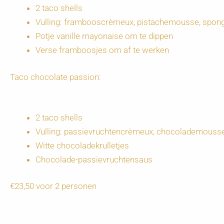
2 taco shells
Vulling: frambooscrèmeux, pistachemousse, spon
Potje vanille mayonaise om te dippen
Verse framboosjes om af te werken
Taco chocolate passion:
2 taco shells
Vulling: passievruchtencrèmeux, chocolademouss
Witte chocoladekrulletjes
Chocolade-passievruchtensaus
€23,50 voor 2 personen