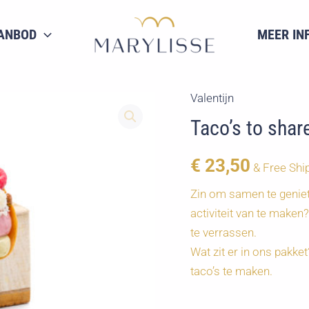
ANBOD
MEER IN
Valentijn
Taco’s to shar
€
23,50
& Free Shi
Zin om samen te geniet
activiteit van te maken
te verrassen.
Wat zit er in ons pakk
taco’s te maken.