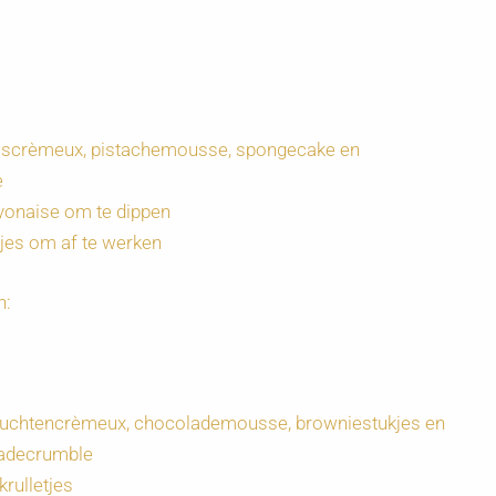
ooscrèmeux, pistachemousse, spongecake en
e
ayonaise om te dippen
jes om af te werken
n:
vruchtencrèmeux, chocolademousse, browniestukjes en
adecrumble
rulletjes