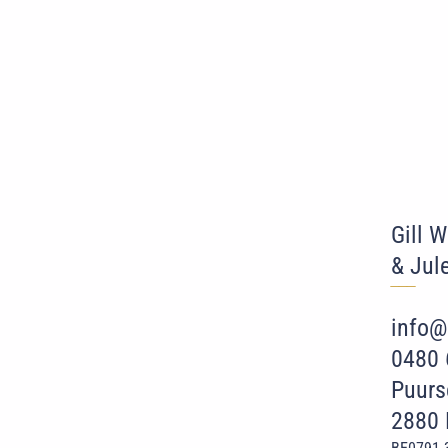
Gill 
& Jul
‾‾
‾
info@
0480 
Puurs
2880