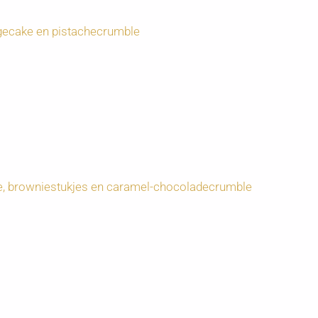
gecake en pistachecrumble
e, browniestukjes en caramel-chocoladecrumble