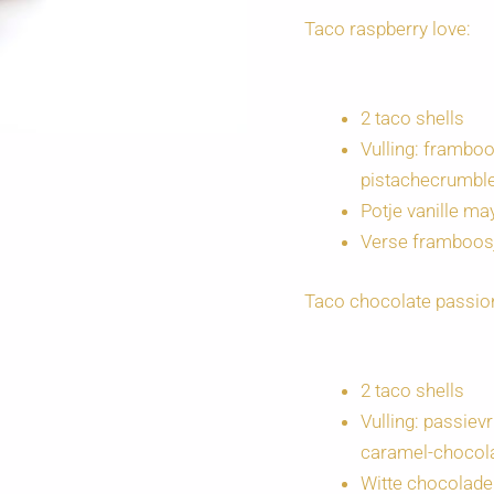
Taco raspberry love:
2 taco shells
Vulling: framb
pistachecrumbl
Potje vanille m
Verse framboos
Taco chocolate passio
2 taco shells
Vulling: passie
caramel-chocol
Witte chocoladek