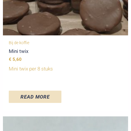
Bij de koffie
Mini twix
€
5,60
Mini twix per 8 stuks
READ MORE