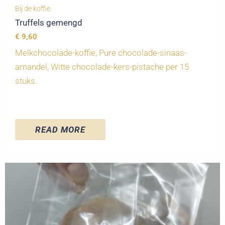
Bij de koffie
Truffels gemengd
€
9,60
Melkchocolade-koffie, Pure chocolade-sinaas-
amandel, Witte chocolade-kers-pistache per 15
stuks.
READ MORE