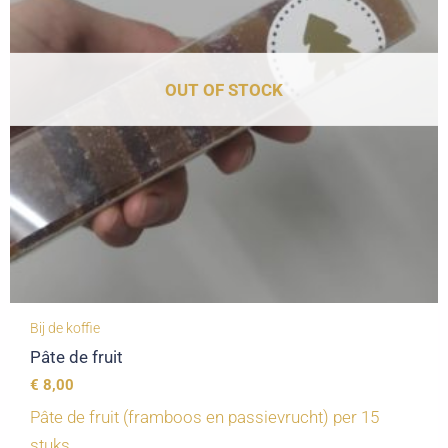
OUT OF STOCK
Bij de koffie
Pâte de fruit
€
8,00
Pâte de fruit (framboos en passievrucht) per 15
stuks