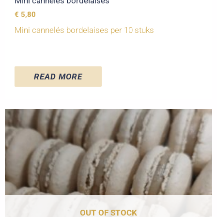
Mini cannelés bordelaises
€
5,80
Mini cannelés bordelaises per 10 stuks
READ MORE
OUT OF STOCK