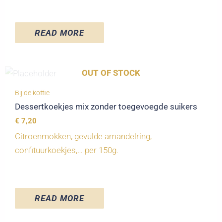
READ MORE
OUT OF STOCK
Bij de koffie
Dessertkoekjes mix zonder toegevoegde suikers
€
7,20
Citroenmokken, gevulde amandelring,
confituurkoekjes,… per 150g.
READ MORE