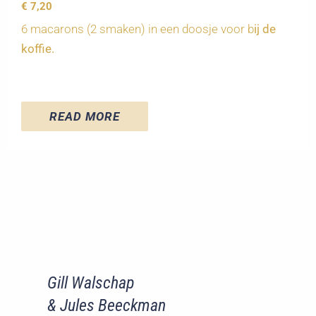
€
7,20
6 macarons (2 smaken) in een doosje voor b
ij de
koffie.
READ MORE
Gill Walschap
& Jules Beeckman