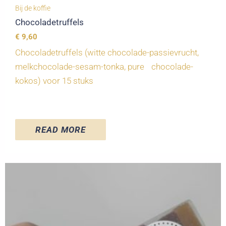
Bij de koffie
Chocoladetruffels
€
9,60
Chocoladetruffels (witte chocolade-passievrucht,
melkchocolade-sesam-tonka, pure chocolade-
kokos) voor 15 stuks
READ MORE