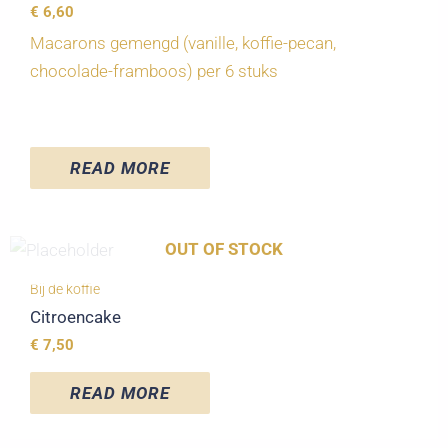
€
6,60
Macarons gemengd (vanille, koffie-pecan,
chocolade-framboos) per 6 stuks
READ MORE
OUT OF STOCK
Bij de koffie
Citroencake
€
7,50
READ MORE