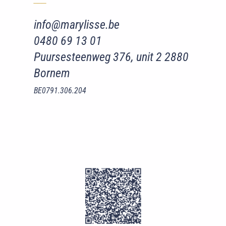
‾‾
‾
info@marylisse.be
0480 69 13 01
Puursesteenweg 376, unit 2 2880
Bornem
BE0791.306.204