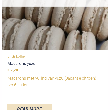
Bij de koffie
Macarons yuzu
€
7,20
Macarons met vulling van yuzu (Japanse citroen)
per 6 stuks.
READ MORE